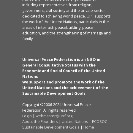
including representatives from religion,
government, civil society and the private sector
dedicated to achieving world peace. UPF supports
the work of the United Nations, particularly in the
areas of interfaith peacebuilding, peace
education, and the strengthening of marriage and
family.
Universal Peace Federation is an NGO in
General Consultative Status with the
Economic and Social Council of the United
Nations
We support and promote the work of the
United Nations and the achievement of the
Sustainable Development Goals
Copyright ©2006-2024 Universal Peace
Federation. All rights reserved
Login
|
webmaster@upf.org
About the Founders
|
United Nations
|
ECOSOC
|
Sustainable Development Goals
|
Home