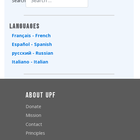
Search
Type 2 or more characters for results.
Languages
Français - French
Español - Spanish
русский - Russian
Italiano - Italian
About UPF
Donate
Mission
Contact
Principles