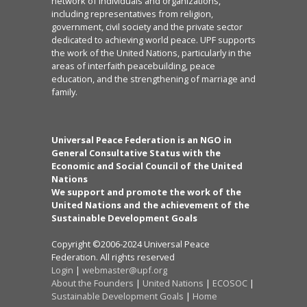
network of individuals and organizations,
including representatives from religion,
government, civil society and the private sector
dedicated to achieving world peace. UPF supports
the work of the United Nations, particularly in the
areas of interfaith peacebuilding, peace
education, and the strengthening of marriage and
family.
Universal Peace Federation is an NGO in
General Consultative Status with the
Economic and Social Council of the United
Nations
We support and promote the work of the
United Nations and the achievement of the
Sustainable Development Goals
Copyright ©2006-2024 Universal Peace
Federation. All rights reserved
Login
|
webmaster@upf.org
About the Founders
|
United Nations
|
ECOSOC
|
Sustainable Development Goals
|
Home