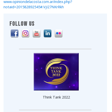
www.opiniondelacosta.com.ar/index.php?
notaid=201582892545#.VjI27NKrRkh
FOLLOW US
Think Tank 2022