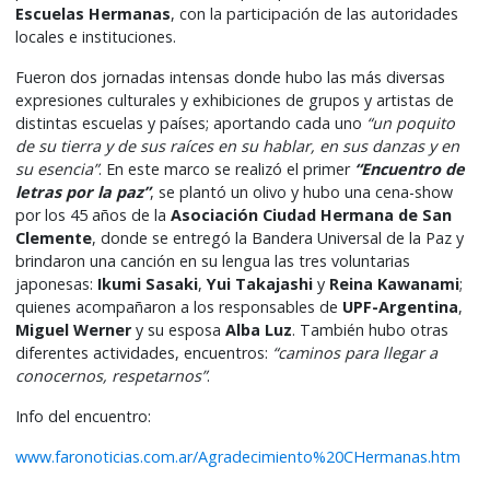
Escuelas Hermanas
, con la participación de las autoridades
locales e instituciones.
Fueron dos jornadas intensas donde hubo las más diversas
expresiones culturales y exhibiciones de grupos y artistas de
distintas escuelas y países; aportando cada uno
“un poquito
de su tierra y de sus raíces en su hablar, en sus danzas y en
su esencia”
. En este marco se realizó el primer
“Encuentro de
letras por la paz”
, se plantó un olivo y hubo una cena-show
por los 45 años de la
Asociación Ciudad Hermana de San
Clemente
, donde se entregó la Bandera Universal de la Paz y
brindaron una canción en su lengua las tres voluntarias
japonesas:
Ikumi Sasaki
,
Yui Takajashi
y
Reina Kawanami
;
quienes acompañaron a los responsables de
UPF-Argentina
,
Miguel Werner
y su esposa
Alba Luz
. También hubo otras
diferentes actividades, encuentros:
“caminos para llegar a
conocernos, respetarnos”
.
Info del encuentro:
www.faronoticias.com.ar/Agradecimiento%20CHermanas.htm