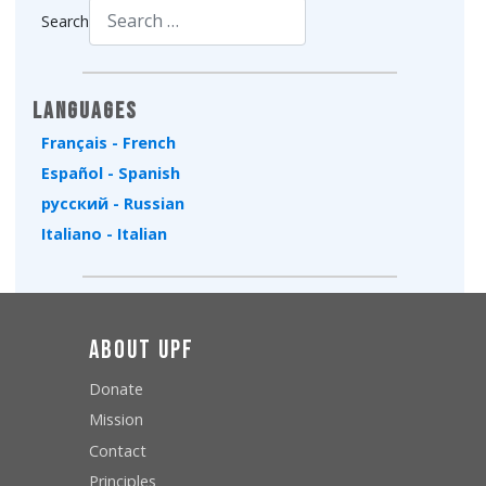
Search
Type 2 or more characters for results.
Languages
Français - French
Español - Spanish
русский - Russian
Italiano - Italian
About UPF
Donate
Mission
Contact
Principles