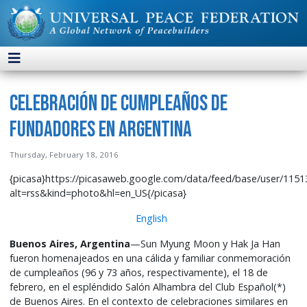
Celebración de Cumpleaños de
Fundadores en Argentina
Thursday, February 18, 2016
{picasa}https://picasaweb.google.com/data/feed/base/user/1
alt=rss&kind=photo&hl=en_US{/picasa}
English
Buenos Aires, Argentina
—Sun Myung Moon y Hak Ja Han
fueron homenajeados en una cálida y familiar conmemoración
de cumpleaños (96 y 73 años, respectivamente), el 18 de
febrero, en el espléndido Salón Alhambra del Club Español(*)
de Buenos Aires. En el contexto de celebraciones similares en