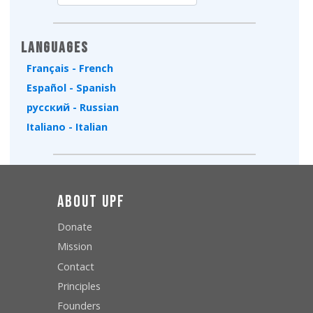
Type 2 or more characters for results.
Languages
Français - French
Español - Spanish
русский - Russian
Italiano - Italian
About UPF
Donate
Mission
Contact
Principles
Founders