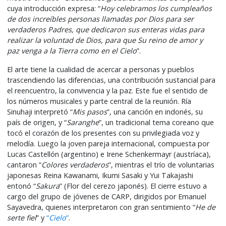
cuya introducción expresa: “
Hoy celebramos los cumpleaños
de dos increíbles personas llamadas por Dios para ser
verdaderos Padres, que dedicaron sus enteras vidas para
realizar la voluntad de Dios, para que Su reino de amor y
paz venga a la Tierra como en el Cielo
”.
El arte tiene la cualidad de acercar a personas y pueblos
trascendiendo las diferencias, una contribución sustancial para
el reencuentro, la convivencia y la paz. Este fue el sentido de
los números musicales y parte central de la reunión. Ría
Sinuhaji interpretó “
Mis pasos
”, una canción en indonés, su
país de origen, y “
Saranghe
”, un tradicional tema coreano que
tocó el corazón de los presentes con su privilegiada voz y
melodía. Luego la joven pareja internacional, compuesta por
Lucas Castellón (argentino) e Irene Schenkermayr (austríaca),
cantaron “
Colores verdaderos
”, mientras el trío de voluntarias
japonesas Reina Kawanami, Ikumi Sasaki y Yui Takajashi
entonó “
Sakura
” (Flor del cerezo japonés). El cierre estuvo a
cargo del grupo de jóvenes de CARP, dirigidos por Emanuel
Sayavedra, quienes interpretaron con gran sentimiento “
He de
serte fiel
” y
“
Cielo
”
.