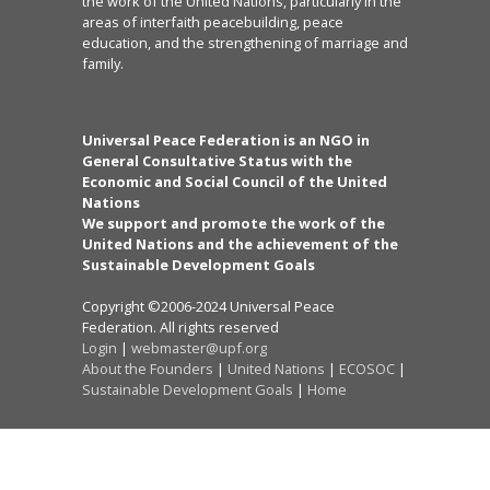
the work of the United Nations, particularly in the
areas of interfaith peacebuilding, peace
education, and the strengthening of marriage and
family.
Universal Peace Federation is an NGO in
General Consultative Status with the
Economic and Social Council of the United
Nations
We support and promote the work of the
United Nations and the achievement of the
Sustainable Development Goals
Copyright ©2006-2024 Universal Peace
Federation. All rights reserved
Login
|
webmaster@upf.org
About the Founders
|
United Nations
|
ECOSOC
|
Sustainable Development Goals
|
Home