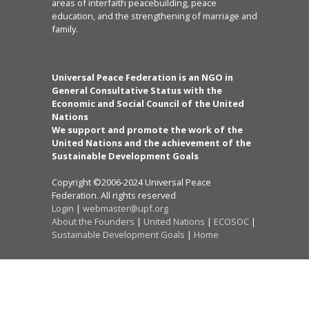
areas of interfaith peacebuilding, peace
education, and the strengthening of marriage and
family.
Universal Peace Federation is an NGO in
General Consultative Status with the
Economic and Social Council of the United
Nations
We support and promote the work of the
United Nations and the achievement of the
Sustainable Development Goals
Copyright ©2006-2024 Universal Peace
Federation. All rights reserved
Login
|
webmaster@upf.org
About the Founders
|
United Nations
|
ECOSOC
|
Sustainable Development Goals
|
Home