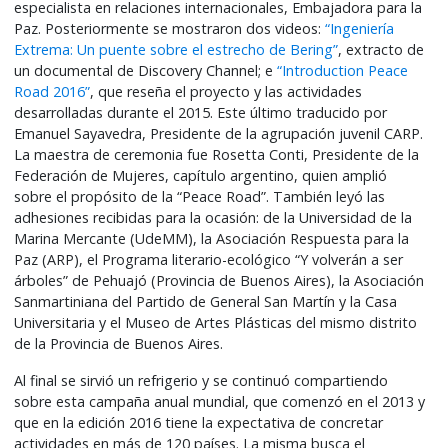
especialista en relaciones internacionales, Embajadora para la
Paz. Posteriormente se mostraron dos videos:
“Ingeniería
Extrema: Un puente sobre el estrecho de Bering”
, extracto de
un documental de Discovery Channel; e
“Introduction Peace
Road 2016”
, que reseña el proyecto y las actividades
desarrolladas durante el 2015. Este último traducido por
Emanuel Sayavedra, Presidente de la agrupación juvenil CARP.
La maestra de ceremonia fue Rosetta Conti, Presidente de la
Federación de Mujeres, capítulo argentino, quien amplió
sobre el propósito de la “Peace Road”. También leyó las
adhesiones recibidas para la ocasión: de la Universidad de la
Marina Mercante (UdeMM), la Asociación Respuesta para la
Paz (ARP), el Programa literario-ecológico
“Y volverán a ser
árboles”
de Pehuajó (Provincia de Buenos Aires), la Asociación
Sanmartiniana del Partido de General San Martín y la Casa
Universitaria y el Museo de Artes Plásticas del mismo distrito
de la Provincia de Buenos Aires.
Al final se sirvió un refrigerio y se continuó compartiendo
sobre esta
campaña anual mundial, que comenzó en el 2013 y
que en la edición 2016 tiene la expectativa de concretar
actividades en
más de 120 países
. La misma busca el