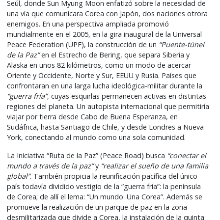
Seúl, donde Sun Myung Moon enfatizó sobre la necesidad de
una vía que comunicara Corea con Japón, dos naciones otrora
enemigos. En una perspectiva ampliada promovió
mundialmente en el 2005, en la gira inaugural de la Universal
Peace Federation (UPF), la construcción de un
“Puente-túnel
de la Paz”
en el Estrecho de Bering, que separa Siberia y
Alaska en unos 82 kilómetros, como un modo de acercar
Oriente y Occidente, Norte y Sur, EEUU y Rusia. Países que
confrontaran en una larga lucha ideológica-militar durante la
“guerra fría”
, cuyas esquirlas permanecen activas en distintas
regiones del planeta. Un autopista internacional que permitiría
viajar por tierra desde Cabo de Buena Esperanza, en
Sudáfrica, hasta Santiago de Chile, y desde Londres a Nueva
York, conectando al mundo como una sola comunidad.
La Iniciativa “Ruta de la Paz” (Peace Road)
busca
“conectar el
mundo a través de la paz”
y
“realizar el sueño de una familia
global”
. También propicia la reunificación pacífica del único
país todavía dividido vestigio de la “guerra fría”: la península
de Corea; de allí el lema:
“Un mundo: Una Corea”
. Además se
promueve la realización de un parque de paz en la zona
desmilitarizada que divide a Corea, la instalación de la quinta