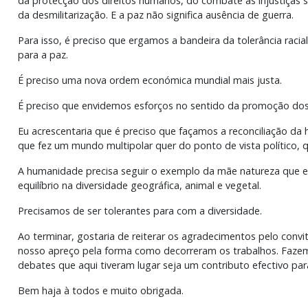
da protecção dos direitos humanos, do combate às injustiça
da desmilitarização. E a paz não significa ausência de guerra.
Para isso, é preciso que ergamos a bandeira da tolerância racial, 
para a paz.
É preciso uma nova ordem económica mundial mais justa.
É preciso que envidemos esforços no sentido da promoção dos d
Eu acrescentaria que é preciso que façamos a reconciliação da
que fez um mundo multipolar quer do ponto de vista político, que
A humanidade precisa seguir o exemplo da mãe natureza que e
equilíbrio na diversidade geográfica, animal e vegetal.
Precisamos de ser tolerantes para com a diversidade.
Ao terminar, gostaria de reiterar os agradecimentos pelo conv
nosso apreço pela forma como decorreram os trabalhos. Faze
debates que aqui tiveram lugar seja um contributo efectivo para
Bem haja à todos e muito obrigada.