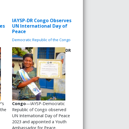
IAYSP-DR Congo Observes
les
UN International Day of
Peace
Democratic Republic of the Congo
DR
’s
Congo
—IAYSP-Democratic
 the
Republic of Congo observed
UN International Day of Peace
2023 and appointed a Youth
Ambassador for Peace.