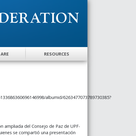
 ARE
RESOURCES
115133686360696146998/albumid/6263477073789730385?
ón ampliada del Consejo de Paz de UPF-
quienes se compartió una presentación