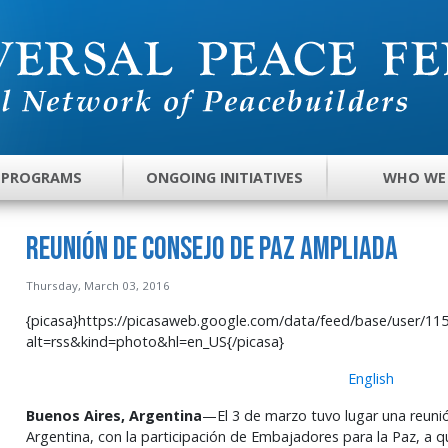
 PROGRAMS
ONGOING INITIATIVES
WHO WE
Reunión de Consejo de Paz ampliada
Thursday, March 03, 2016
{picasa}https://picasaweb.google.com/data/feed/base/user/
alt=rss&kind=photo&hl=en_US{/picasa}
English
Buenos Aires, Argentina
—El 3 de marzo tuvo lugar una reuni
Argentina, con la participación de Embajadores para la Paz, a 