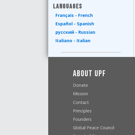
Languages
Français - French
Español - Spanish
русский - Russian
Italiano - Italian
About UPF
Donate
Mission
Contact
Principles
Founders
Global Peace Council